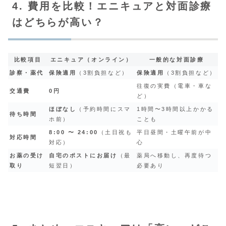
4. 費用を比較！エニキュアと対面診療
はどちらが高い？
比較項目
エニキュア（オンライン）
一般的な対面診療
診察・薬代
保険適用
（3割負担など）
保険適用
（3割負担など）
往復の実費（電車・車な
交通費
0円
ど）
ほぼなし
（予約時間にスマ
1時間〜3時間以上かかる
待ち時間
ホ前）
ことも
8:00 〜 24:00
（土日祝も
平日昼間・土曜午前が中
対応時間
対応）
心
お薬の受け
自宅のポストにお届け
（最
薬局へ移動し、再度待つ
取り
短翌日）
必要あり