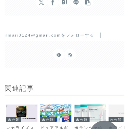
ilmari0124@gmail.comをフォローする
関連記事
未分類
未分類
未分類
未分類
マカライズス
ピュアアルギ
ポテンツァ錠
ホワイト