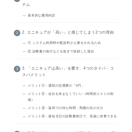
テム
基本的な費用内訳
2. エニキュアが「高い」と感じてしまう2つの理由
① システム利用料や配送料が上乗せされるため
② 診断書の発行などを急ぎで依頼した場合
3. 「エニキュアは高い」を覆す、4つのタイパ・コ
スパメリット
メリット①：通院の交通費が「0円」
メリット②：会社を休まなくていい（時間的コストの削
減）
メリット③：薬局での待ち時間・周囲の目がゼロ
メリット④：最短当日の診断書発行で、迅速に休養できる