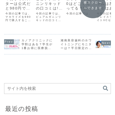
横スクロー
ターは公式だ
ニンリキッド
0はどこで売
ラムは悪
と980円で購
の口コミは!?
ってる？販売
コミはあ
ルできます
入することが
効果や身長へ
店と最安値を
割合とし
今回の記事では、
今回の記事では、
今回の記事では、
今回の記事
できるって本
マカライズを980
の影響はどう
ピュアルギニンリ
徹底調査しま
どれくら
フレイスラ
円で購入すること
キッドの口コミを
イトVCセラ
当？
なの？
した！
の？
ができるの？につ
まとめました。こ
い口コミは
いてまとめまし
れからピュアルギ
か？につい
た。これからマカ
ニンリキッドを利
めました。
ライズを購入した
用したいけど、ど
らホワイトV
いけど、なるべく
んな口コミ・評判
ムを購入し
安く購入したい方
カノアクリニックに
があるか気になる
湘南美容歯科のホワ
いけど、悪
は是非読んでみて
方は是非読んでみ
ミがあるの
学割はある？学生が
イトニングにモニタ
くださいね。
てくださいね。
いて知りた
1番お得に医療脱毛
ーは？平日限定の料
是非読んで
する完全ガイド
金や条件を解説！
ださいね。
最近の投稿