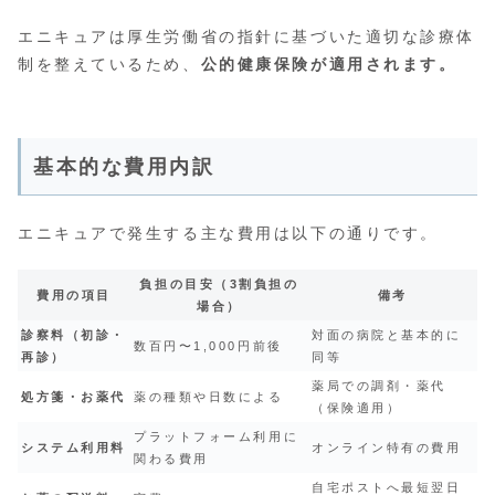
エニキュアは厚生労働省の指針に基づいた適切な診療体
制を整えているため、
公的健康保険が適用されます。
基本的な費用内訳
エニキュアで発生する主な費用は以下の通りです。
負担の目安（3割負担の
費用の項目
備考
場合）
診察料（初診・
対面の病院と基本的に
数百円〜1,000円前後
再診）
同等
薬局での調剤・薬代
処方箋・お薬代
薬の種類や日数による
（保険適用）
プラットフォーム利用に
システム利用料
オンライン特有の費用
関わる費用
自宅ポストへ最短翌日