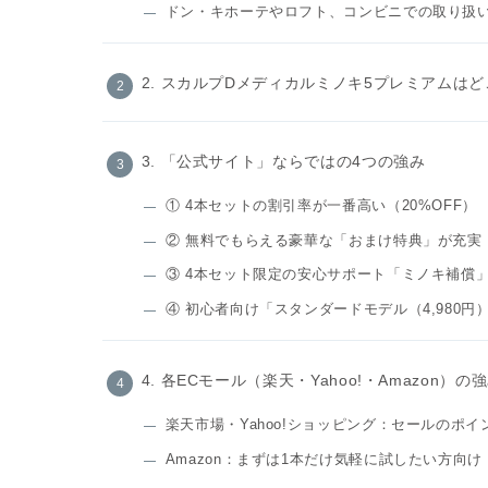
ドン・キホーテやロフト、コンビニでの取り扱
2. スカルプDメディカルミノキ5プレミアムはどこ
3. 「公式サイト」ならではの4つの強み
① 4本セットの割引率が一番高い（20%OFF）
② 無料でもらえる豪華な「おまけ特典」が充実
③ 4本セット限定の安心サポート「ミノキ補償
④ 初心者向け「スタンダードモデル（4,980
4. 各ECモール（楽天・Yahoo!・Amazon）
楽天市場・Yahoo!ショッピング：セールのポ
Amazon：まずは1本だけ気軽に試したい方向け