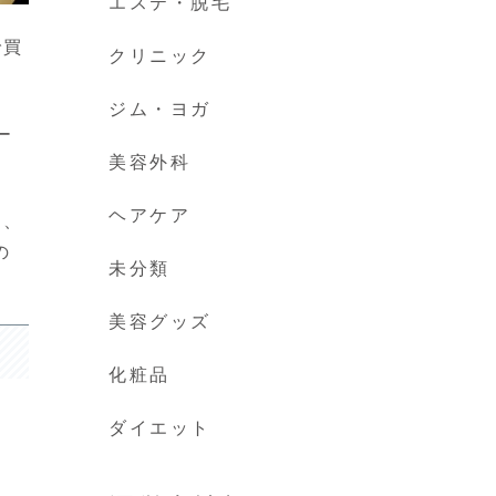
エステ・脱毛
で買
クリニック
ジム・ヨガ
ー
美容外科
ヘアケア
し、
の
未分類
美容グッズ
化粧品
ダイエット