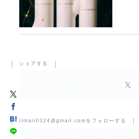
シェアする
ilmari0124@gmail.comをフォローする