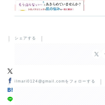
シェアする
ilmari0124@gmail.comをフォローする