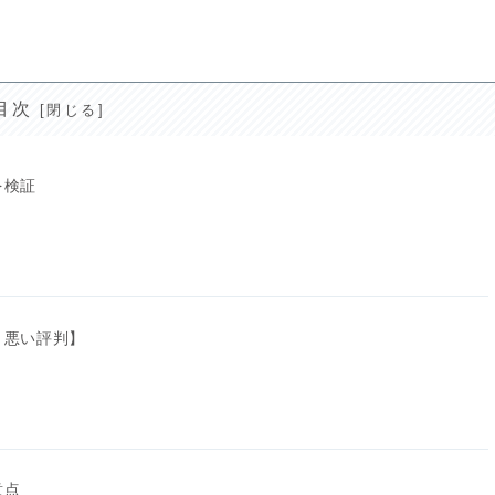
目次
を検証
・悪い評判】
意点