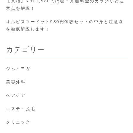
【真相】RBL1,980円は嘘？月額料金のカラクリと注
意点を解説！
オルビスユードット980円体験セットの中身と注意点
を徹底解説します！
カテゴリー
ジム・ヨガ
美容外科
ヘアケア
エステ・脱毛
クリニック