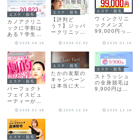
エステ・脱毛
エステ・脱毛
エステ・脱毛
ウィンクリニ
【評判ど
カノアクリニ
ックメンズ
う？】ジッパ
ックに学割は
99,000円って
ークリニック
ある？学生が
本当？プラン
熊本店の悪い
1番お得に医
の詳細をご紹
2026.06.16
2026.02.03
2026.01.18
＆良い口コミ
療脱毛する完
介！
を徹底調査！
全ガイド
エステ・脱毛
エステ・脱毛
たかの友梨の
ストラッシュ
キャンペーン
エステ・脱毛
の全身脱毛は
は本当に大丈
パーフェクト
9,900円は本
夫？勧誘・料
フェイスビュ
当？安さのか
金・口コミを
ーティーが
らくりを徹底
徹底調査
1,000円って
解説
2026.01.08
2025.12.24
2025.12.18
本当なの？真
相は？
エステ・脱毛