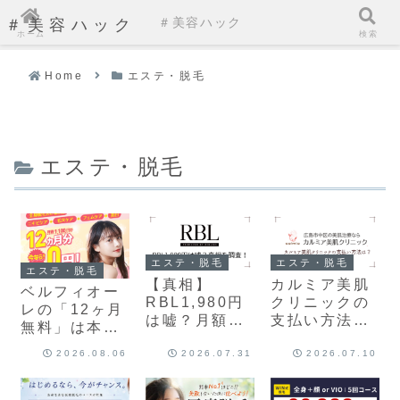
＃美容ハック
＃美容ハック
ホーム
検索
Home
エステ・脱毛
エステ・脱毛
エステ・脱毛
エステ・脱毛
エステ・脱毛
【真相】
カルミア美肌
ベルフィオー
RBL1,980円
クリニックの
レの「12ヶ月
は嘘？月額料
支払い方法ま
無料」は本
金のカラクリ
とめ！分割払
当？カラクリ
2026.08.06
2026.07.31
2026.07.10
と注意点を解
いの注意点な
と実際の総
説！
ども解説！
額・注意点を
解説！