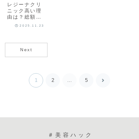
レジーナクリ
ニック高い理
由は？総額・
サービス・設
2025.11.23
備から徹底解
説！
Next
1
2
…
5
次
へ
＃美容ハック