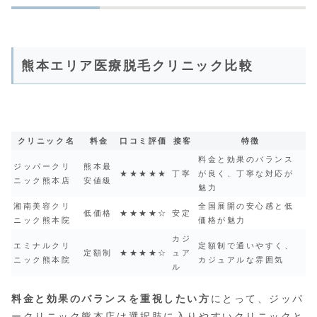
熊本エリア医療脱毛クリニック比較
クリニック名
料金
口コミ評価
接客
特徴
料金と効果のバランス
ジッパークリ
熊本最
★★★★★
丁寧
が良く、丁寧な対応が
ニック熊本店
安値級
魅力
湘南美容クリ
全国展開の安心感と低
低価格
★★★★☆
安定
ニック熊本院
価格が魅力
カジ
エミナルクリ
定額制で通いやすく、
定額制
★★★★☆
ュア
ニック熊本院
カジュアルな雰囲気
ル
料金と効果のバランスを重視したい方
にとって、ジッパ
ークリニック熊本店は選択肢に入りやすいクリニックと