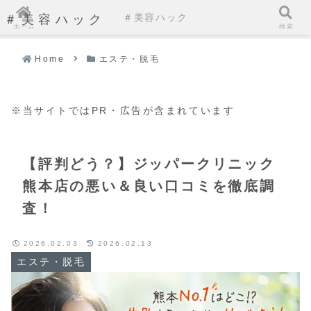
＃美容ハック
＃美容ハック
ホーム
検索
Home
エステ・脱毛
※当サイトではPR・広告が含まれています
【評判どう？】ジッパークリニック
熊本店の悪い＆良い口コミを徹底調
査！
2026.02.03
2026.02.13
エステ・脱毛