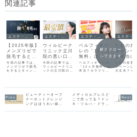
関連記事
エステ・脱毛
エステ・脱毛
エステ・脱毛
エステ・脱毛
【2025年版】
ウィルビーク
ベルフィオー
たかの友
横スクロー
メンズリゼで
リニック立川
レの「12ヶ月
キャンペ
脱毛するとキ
院の悪い口コ
無料」は本
は本当に
ルできます
ャンペーンは
ミ~良い評判
当？カラクリ
夫？勧誘
今回の記事では、
今回の記事では、
ベルフィオーレの
たかの友梨
あるのか徹底
メンズリゼで脱毛
まで解説しま
ウィルビークリニ
と実際の総
「12ヶ月無料」は
金・口コ
ンペーンは
をするとキャンペ
ックの立川院の口
本当？カラクリや
大丈夫？そ
調査！
す！
額・注意点を
徹底調査
ーンはあるのか？
コミをまとめまし
実際の総額、注意
安を徹底解
解説！
についてまとめま
た。これからウィ
点を徹底解説！
ライダルや
した。これからメ
ルビークリニック
「1年タダで通え
ど、格安で
ンズリゼで脱毛を
で医療脱毛をうけ
る？」という疑問
ステを体験
したいけど、なる
たいけど、どんな
を解消し、分割割
方は必見。
べくお得に脱毛を
ビューティーオープ
口コミがあるのか
メディカルブレスど
引の仕組みや適用
ないための
したい方は是非読
気になる方は是非
条件を分かりやす
もまとめて
ナーホットクレンジ
こで売ってる？ドン
んでみてください
読んでみてくださ
くお伝えします。
ます。
ングはほうれい線悩
キ・ツルハ・ドラッ
ね。
いね。
契約前に不安な方
みの味方？
グストア店舗まとめ
は必読！