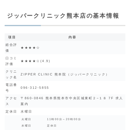
ジッパークリニック熊本店の基本情報
項目
内容
総合評
★★★★☆
価
口コミ
★★★★☆(4.9)
評価
クリニ
ZIPPER CLINIC 熊本院（ジッパークリニック）
ック名
電話番
096-312-5855
号
アクセ
〒860-0846 熊本県熊本市中央区城東町２−１８ 7F 求人
ス
案内
定休日
水曜日
火曜日
11時00分～20時00分
水曜日
定休日