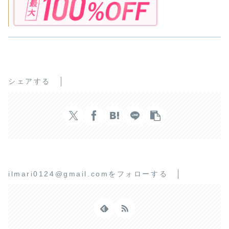
シェアする
ilmari0124@gmail.comをフォローする