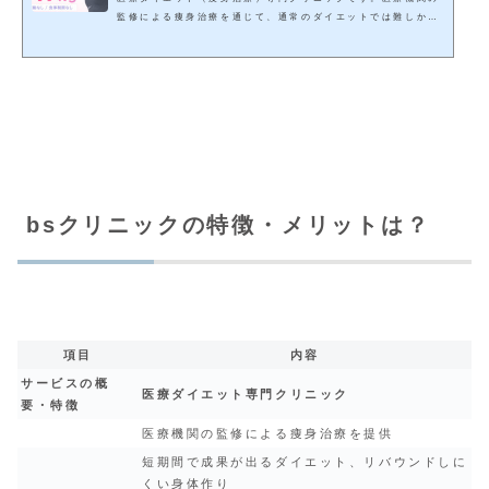
監修による痩身治療を通じて、通常のダイエットでは難しかっ
た、短期間で成果の出るダイエットやリバウンドしにくい身体
を実現します。 今回の記事では、 bsクリニックではモニター
条件はあるの？ bsクリニックでの料金はどれくらい？につい
てご紹介していこうと思います。 bsクリニックはモニターの
条件はこの3つ！最大100％OFFって本当？ bsクリニックで
は、医療ダイエットモニターを募集中です。 モニターの条件
としては、 先着限定募...
bsクリニックの特徴・メリットは？
項目
内容
サービスの概
医療ダイエット専門クリニック
要・特徴
医療機関の監修による痩身治療を提供
短期間で成果が出るダイエット、リバウンドしに
くい身体作り