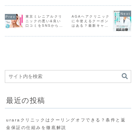
イヤークリニック
額や月々9,780円
オクリニックを利
めました。
を利用したいけ
の仕組み、全額返
用したいけど、キ
ら湘南美容
ど、支払方法がに
金保証について徹
ャンペーン情報に
ホワイトニ
ついて気になる方
底解説。後悔した
ついて気になる方
ニターを利
東京ミレニアルクリ
AGAヘアクリニック
は是非読んでみて
くない方必見の料
は是非読んでみて
い方は是非
くださいね。
金ガイドです
くださいね。
みてくださ
ニックの悪い&良い
に今使えるクーポン
口コミをSNSから徹
はある？最新キャン
底調査！
ペーン情報まとめ
最近の投稿
uraraクリニックはクーリングオフできる？条件と返
金保証の仕組みを徹底解説