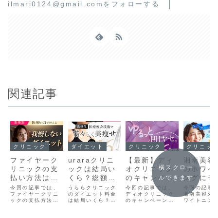
ilmari0124@gmail.comをフォローする
関連記事
クリニック
ダイエット
クリニック
クリニッ
ファイヤーク
uraraクリニ
【最新】ディ
湘南美容
横スクロー
リニックの支
ックは結局い
オクリニック
のホワイ
払い方法は？
くら？総額と
のキャンペー
ングにモ
ルできます
注意点も合わ
月々9,780円
ン情報はこち
ーは？平
今回の記事では、
うららクリニック
今回の記事では、
今回の記事
せてご紹介し
ファイヤークリニ
のからくりを
のダイエット料金
ら！お得な情
ディオクリニック
定の料金
湘南美容外
ックの支払方法に
は結局いくら？最
のキャンペーン情
ワイトニン
ます！
徹底解説
報を公開！
件を解説
ついてまとめまし
大79%OFFキャン
報をまとめまし
ニターはあ
た。これからファ
ペーン適用時の総
た。これからディ
か？につい