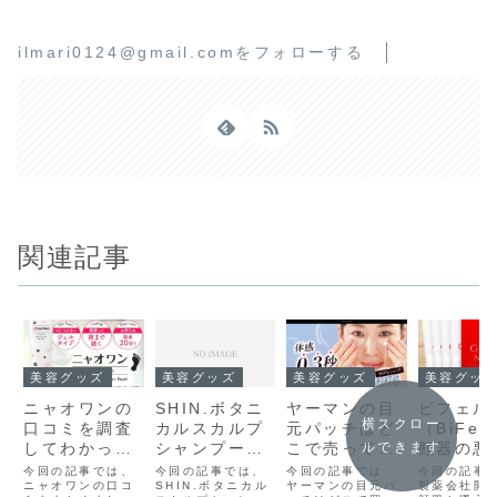
ilmari0124@gmail.comをフォローする
関連記事
美容グッズ
美容グッズ
美容グッズ
美容グッ
ニャオワンの
SHIN.ボタニ
ヤーマンの目
ビフェル
横スクロー
口コミを調査
カルスカルプ
元パッチはど
（BiFel
してわかった
シャンプーの
こで売ってい
顔器の悪
ルできます
3つのこと
口コミはこ
る？一番安く
コミ~良
今回の記事では、
今回の記事では、
今回の記事では、
今回の記事
は？どんな人
ニャオワンの口コ
れ！使用感は
SHIN.ボタニカル
買えるのはど
ヤーマンの目元パ
判まで調
製薬会社開