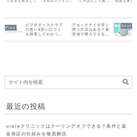
ミをまとめまし
スカルプシャンプ
ッチはどこで買え
顔器と導入
におすすめ？
どうなの？
こ？
ます！
た。これからニャ
ーの口コミをご紹
るのか？について
クの自宅用
オワンを利用した
介します！これか
ご紹介していこう
アキットの
いけど、どんな口
らSHIN.ボタニカ
と思います。これ
ルの口コミ
コミがあるか気に
ルスカルプシャン
からヤーマンの目
しました。
なる方は是非読ん
プーの購入を考え
元パッチを購入し
らビフェル
でみてください
ピブボディスクラブ
ている方で、どん
アセッテナイを安く
たいけど、どこで
したいけど
ね。
な口コミがあるの
買えるのか気にな
ミが気にな
の悪い&良い口コミ
買う方法はある？最
か気になる方は是
る方は是非読んで
是非読んで
を調査してわかった
安値で購入できるの
非読んでみてくだ
みてくださいね。
ださいね。
ことは何？
はどこなの？
さいね。
最近の投稿
uraraクリニックはクーリングオフできる？条件と返
金保証の仕組みを徹底解説