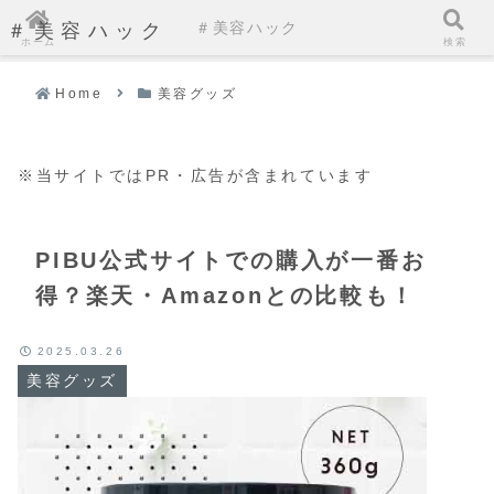
＃美容ハック
＃美容ハック
ホーム
検索
Home
美容グッズ
※当サイトではPR・広告が含まれています
PIBU公式サイトでの購入が一番お
得？楽天・Amazonとの比較も！
2025.03.26
美容グッズ