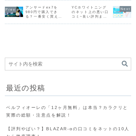
たいけど、キャン
ら、パーフェクト
方は必見。後悔し
ィハウスを
ペーン価格で施術
アンサードex7を
ラインを利用した
YCホワイトニング
ないための注意点
たいけど、
したい方は是非読
いけど、通い放題
もまとめて紹介し
けでも問題
980円で購入でき
のネット上の悪い口
んでみてください
で安く利用したい
ます。
か？気にな
る？一番安く買える
コミ~良い評判まで
ね。
方は、是非読んで
る方は是非
のはどこ？
解説します！
みてくださいね。
みてくださ
最近の投稿
ベルフィオーレの「12ヶ月無料」は本当？カラクリと
実際の総額・注意点を解説！
【評判やばい？】BLAZAR-αの口コミをネットの10人