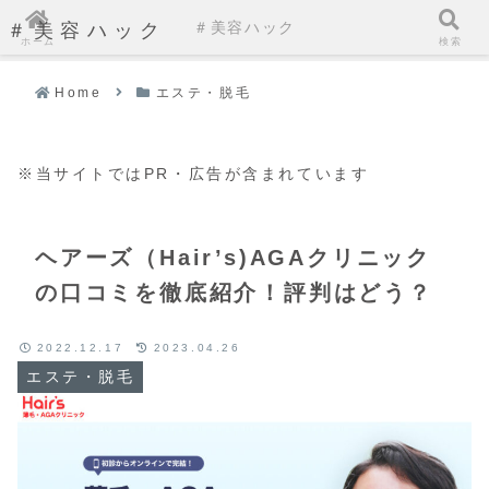
＃美容ハック
＃美容ハック
ホーム
検索
Home
エステ・脱毛
※当サイトではPR・広告が含まれています
ヘアーズ（Hair’s)AGAクリニック
の口コミを徹底紹介！評判はどう？
2022.12.17
2023.04.26
エステ・脱毛