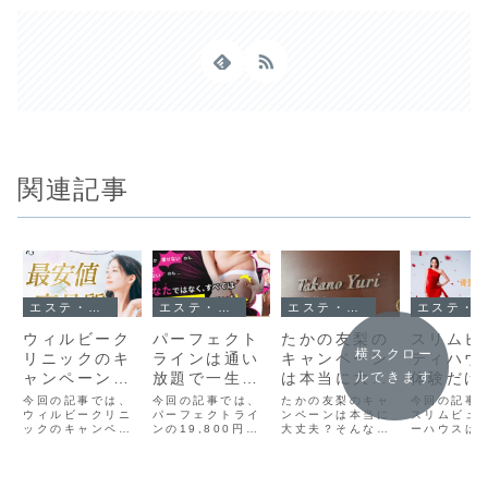
関連記事
エステ・脱毛
エステ・脱毛
エステ・脱毛
エステ・脱毛
ウィルビーク
パーフェクト
たかの友梨の
スリムビ
横スクロー
リニックのキ
ラインは通い
キャンペーン
ティハウ
ャンペーン情
放題で一生通
は本当に大丈
体験だけ
ルできます
報！お得に脱
えるって本
夫？勧誘・料
良いの？
今回の記事では、
今回の記事では、
たかの友梨のキャ
今回の記事
毛したい方は
ウィルビークリニ
当？真相を調
パーフェクトライ
金・口コミを
ンペーンは本当に
3,000
スリムビュ
ックのキャンペー
ンの19,800円の
大丈夫？そんな不
ーハウスは
こちら！
査しました！
徹底調査
の真実！
ン情報についてま
通い放題で利用で
安を徹底解消！ブ
けでも問題
とめました。これ
きるって本当な
ライダルや痩身な
か？につい
からウィルビーク
の？についてまと
ど、格安で一流エ
めました。
リニックを利用し
めました。これか
ステを体験したい
らスリムビ