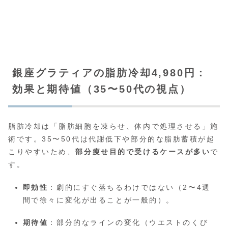
銀座グラティアの脂肪冷却4,980円：
効果と期待値（35〜50代の視点）
脂肪冷却は「脂肪細胞を凍らせ、体内で処理させる」施
術です。35〜50代は代謝低下や部分的な脂肪蓄積が起
こりやすいため、
部分痩せ目的で受けるケースが多い
で
す。
即効性
：劇的にすぐ落ちるわけではない（2〜4週
間で徐々に変化が出ることが一般的）。
期待値
：部分的なラインの変化（ウエストのくび