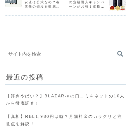
安値は公式なの？各
の定期購入キャンペ
是非読んでみてく
でみてください
てくださいね。
があるか気
店舗の値段を徹底比
ーンがお得？価格・
ださいね。
ね。
方は是非読
較しました！
特典を徹底解説！
てください
最近の投稿
【評判やばい？】BLAZAR-αの口コミをネットの10人
から徹底調査！
【真相】RBL1,980円は嘘？月額料金のカラクリと注
意点を解説！