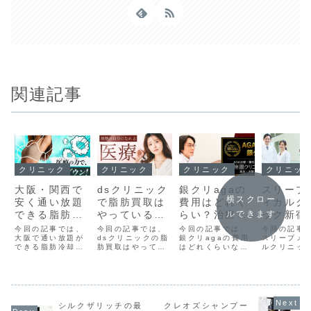
関連記事
クリニック
クリニック
クリニック
クリニッ
大阪・関西で
dsクリニック
銀クリagaの
スリープ
横スクロー
安く通い放題
で脂肪買取は
費用はどれく
ィカルク
できる脂肪冷
やっている
らい？治療費
ック新宿
ルできます
却のクリニッ
の？お得なプ
改定でお得に
口コミを
今回の記事では、
今回の記事では、
今回の記事では、
今回の記事
クはどこな
大阪で通い放題が
レゼント情報
dsクリニックの脂
利用できるっ
銀クリagaの費用
査！どん
スリープメ
できる脂肪冷却の
肪買取はやってい
はどれくらいなの
ルクリニッ
の？？
も公開！
て本当？
におすす
クリニックについ
るのか？について
か？についてまと
院の悪い&
てご紹介しまし
まとめました。こ
めました。これか
コミをまと
た。これから大阪
れからdsクリニッ
ら銀クリを利用し
た。これか
で脂肪冷却を受け
クを利用したいけ
てみたいけど、費
ープメディ
たいけど、なるべ
ど、脂肪買取はや
用はどれくらいか
リニックの
く通い放題でで施
っているのか気に
かるのか気になる
を利用した
シルクザリッチの最
クレオズシャンプー
術を受けたい方は
なる方は是非読ん
方は是非読んでみ
ど、どんな