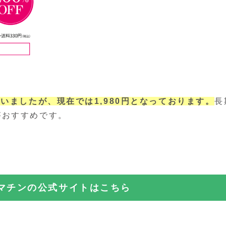
いましたが、現在では1,980円となっております。
長
がおすすめです。
マチンの公式サイトはこちら