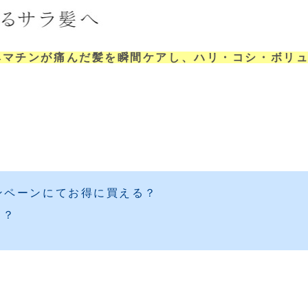
ヘマチンが痛んだ髪を瞬間ケアし、ハリ・コシ・ボリ
ンペーンにてお得に買える？
る？