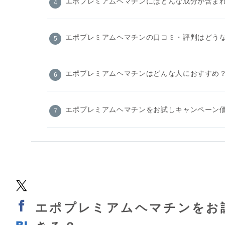
エポプレミアムヘマチンにはどんな成分が含ま
エポプレミアムヘマチンの口コミ・評判はどう
エポプレミアムヘマチンはどんな人におすすめ
エポプレミアムヘマチンをお試しキャンペーン価
エポプレミアムヘマチンをお試