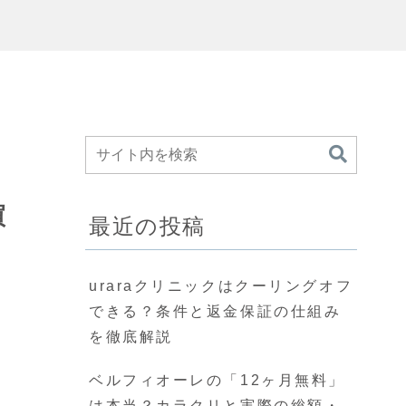
買
最近の投稿
uraraクリニックはクーリングオフ
できる？条件と返金保証の仕組み
を徹底解説
ベルフィオーレの「12ヶ月無料」
は本当？カラクリと実際の総額・