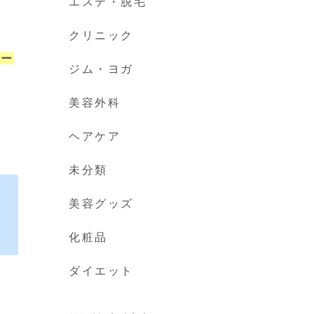
エステ・脱毛
クリニック
ュー
ジム・ヨガ
美容外科
ヘアケア
未分類
美容グッズ
化粧品
ダイエット