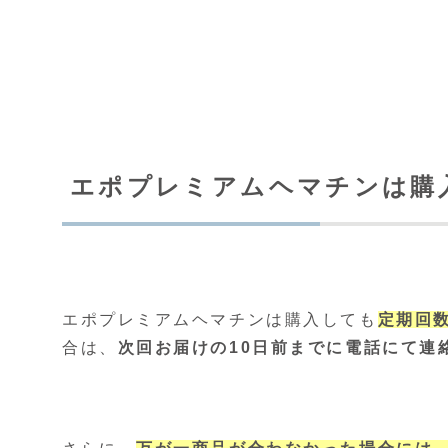
エポプレミアムヘマチンは購
エポプレミアムヘマチンは購入しても
定期回
合は、
次回お届けの10日前までに電話にて連