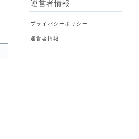
運営者情報
プライバシーポリシー
運営者情報