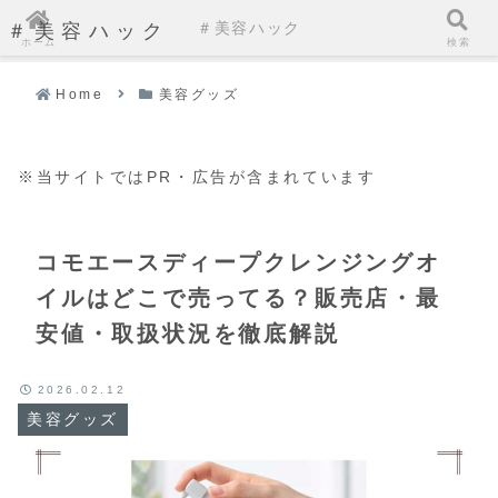
＃美容ハック
＃美容ハック
ホーム
検索
Home
美容グッズ
※当サイトではPR・広告が含まれています
コモエースディープクレンジングオ
イルはどこで売ってる？販売店・最
安値・取扱状況を徹底解説
2026.02.12
美容グッズ