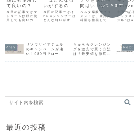
顔にも使用し
ーはどんな匂
プリを飲む時
キシジル
て良いの？ど
いがするの？
間はいつがお
amazo
ルできます
この部位なら
口コミから検
すすめ？飲み
購入でき
今回の記事ではケ
今回の記事ではは
ベルタ葉酸サプリ
今回の記事
使用可能？
トリームは顔に使
証しました！
haluシャンプーは
方のポイント
メントは、産婦人
最安値は
ヒックスミ
用しても良いの
どんな匂いがする
科医も推奨してい
ジル5はama
は？
こ？
か？について記事
のか？について紹
る葉酸サプリメン
でも購入す
でまとめました。
介をしました。こ
トです。実際の全
ができるの
これからケトリー
れからhaluシャン
国の約640の施設
ついてまと
ムを使ってみたい
プーを購入しよう
で紹介をされてお
た。これか
けど、顔に使って
という方でどんな
り、91パーセント
クスミノキ
も良いのか気にな
リソウリペアジェル
匂いがするのか？
ちゅららクレンジン
もの産婦人科医が
5を購入し
っている方は是非
匂いに関する評判
ベルタ葉酸サプリ
ど、amaz
のキャンペーンが凄
グを激安で買う方法
読んでみてくださ
はどうなのか？に
を推奨していま
えるのか？
い！980円でローシ
は？最安値を徹底比
いね。
ついて知りたい方
す。今回の記事で
る方は是非
ョンまで付いてく
較します！
は是非読んでみて
は、 ベルタ葉酸サ
みてくださ
る？
くださいね。
プリを飲む時間が
いつがおすす...
最近の投稿