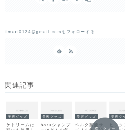
ilmari0124@gmail.comをフォローする
関連記事
美容グッズ
美容グッズ
美容グッズ
美容グッ
ケトリームは
haruシャンプ
ベルタ葉酸サ
ヒックス
横スクロー